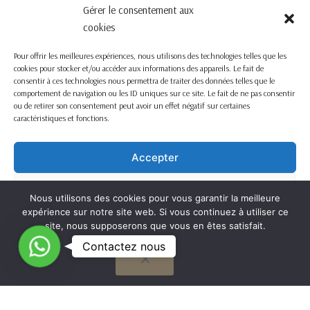
Gérer le consentement aux
cookies
Pour offrir les meilleures expériences, nous utilisons des technologies telles que les
cookies pour stocker et/ou accéder aux informations des appareils. Le fait de
consentir à ces technologies nous permettra de traiter des données telles que le
comportement de navigation ou les ID uniques sur ce site. Le fait de ne pas consentir
ou de retirer son consentement peut avoir un effet négatif sur certaines
caractéristiques et fonctions.
Accepter
Refuser
Nous utilisons des cookies pour vous garantir la meilleure
expérience sur notre site web. Si vous continuez à utiliser ce
Voir les préférences
site, nous supposerons que vous en êtes satisfait.
C
Contactez nous
OK
Cookie Policy
o
n
t