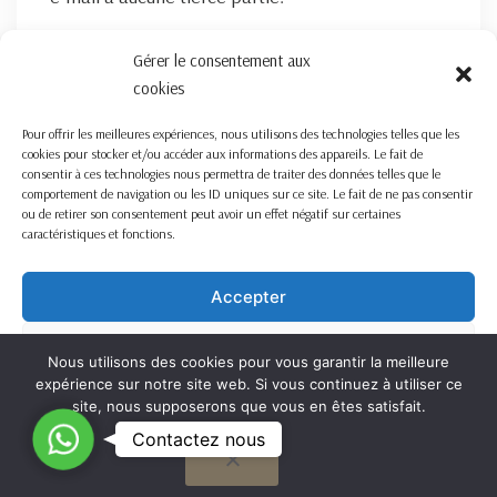
FORMULAIRE DE CONTACT ICI
Gérer le consentement aux
cookies
Pour offrir les meilleures expériences, nous utilisons des technologies telles que les
cookies pour stocker et/ou accéder aux informations des appareils. Le fait de
consentir à ces technologies nous permettra de traiter des données telles que le
comportement de navigation ou les ID uniques sur ce site. Le fait de ne pas consentir
ou de retirer son consentement peut avoir un effet négatif sur certaines
caractéristiques et fonctions.
Nous travaillons sur la France entière
Mentions légales
Accepter
Refuser
Nous utilisons des cookies pour vous garantir la meilleure
expérience sur notre site web. Si vous continuez à utiliser ce
Voir les préférences
site, nous supposerons que vous en êtes satisfait.
C
Contactez nous
OK
Cookie Policy
o
Copyright ©
2026
Preuve & Procédure – Tous droits réservés